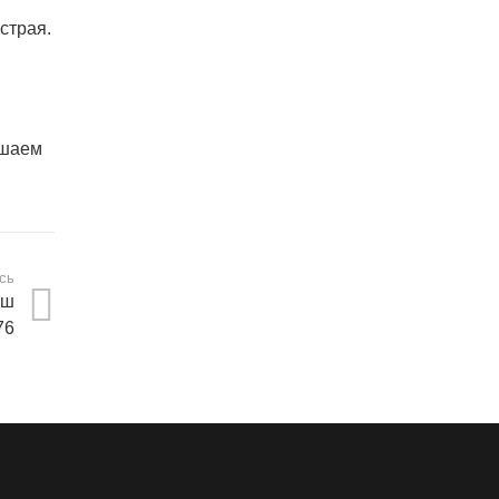
страя.
ашаем
сь
аш
76