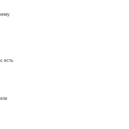
жнему
с есть
 или